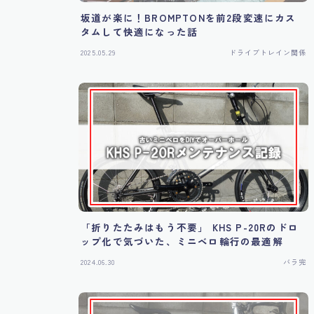
坂道が楽に！BROMPTONを前2段変速にカス
タムして快適になった話
2025.05.29
ドライブトレイン関係
「折りたたみはもう不要」 KHS P-20Rのドロ
ップ化で気づいた、ミニベロ輪行の最適解
2024.06.30
バラ完