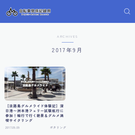
ARCHIVES
2017年9月
【淡路島グルメライド体験記】深
日港〜洲本港フェリー試験航行に
参加！輪行で行く絶景＆グルメ満
喫サイクリング
2017.09.09
ポタリング