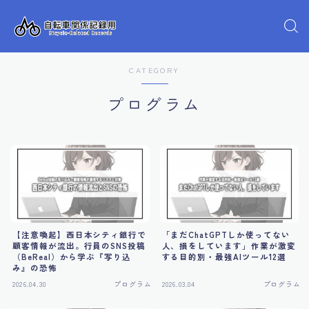
CATEGORY
プログラム
【注意喚起】西日本シティ銀行で
「まだChatGPTしか使ってない
顧客情報が流出。行員のSNS投稿
人、損をしています」作業が激変
（BeReal）から学ぶ『写り込
する目的別・最強AIツール12選
み』の恐怖
2026.04.30
プログラム
2026.03.04
プログラム