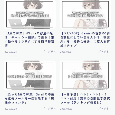
【1分で解決】iPhoneの容量不足
【コピペOK】Geminiの性能の9割
は「キャッシュ削除」で直る！重
を無駄にしていませんか？「検索
い動作をサクサクにする簡単整理
AI」を「優秀な分身」に変える育
術
成ステップ
2026.02.21
プログラム
2026.02.21
プログラム
【たった1分で解決】Gmailの不要
【一括予想】ロト7・ロト6・ミ
な広告メールを一括削除する「魔
ニロト対応！無料の自動数字選択
法のコマンド」
ツール【ランキング機能付】
2026.02.20
プログラム
2026.01.26
プログラム