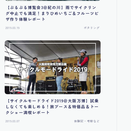
【ぷるぷる博覧会3＠紀の川】雨でサイクリン
グ中止でも満足！まりひめいちご＆フルーツピ
ザ作り体験レポート
2019.03.19
ポタリング
【サイクルモードライド2019＠大阪万博】試乗
しなくても楽しめる！旅ブース＆特価品＆トー
クショー満喫レポート
2019.03.07
体験記・考察など