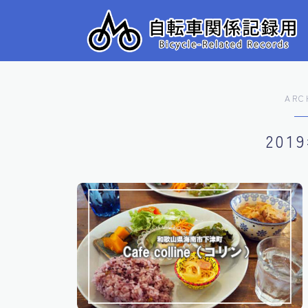
ARC
201