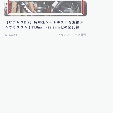
【ピナレロDIY】特殊径シートポストを変換シ
ムでカスタム！31.0mm→27.2mm化の全記録
2019.03.04
アセンブルパーツ関係