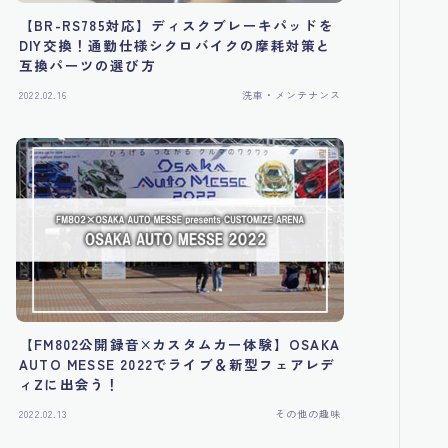
【BR-RS785対応】ディスクブレーキパッドを
DIY交換！通勤仕様シクロバイクの摩耗対策と
互換パーツの選び方
2022.02.16
洗車・メンテナンス
【FM802公開録音×カスタムカー体験】OSAKA
AUTO MESSE 2022でライブ＆新型フェアレデ
ィZに出会う！
2022.02.13
その他の趣味