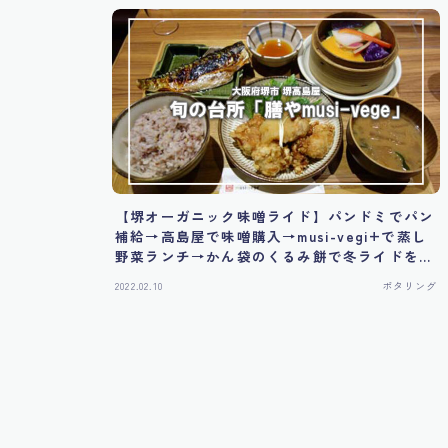
【堺オーガニック味噌ライド】パンドミでパン
補給→高島屋で味噌購入→musi-vegi+で蒸し
野菜ランチ→かん袋のくるみ餅で冬ライドを締
めくくる
2022.02.10
ポタリング