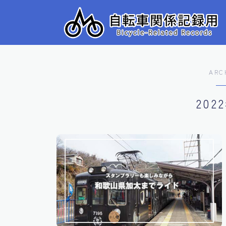
ARC
202