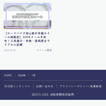
【ロードバイク初心者の手組ホイ
ール挑戦記】32Hホイールを自
作！工具選び・失敗・達成感まで
リアルに記録
2024.07.20
ホイール関係
HOME
2024年
7月
＞
＞
日付別インデックス
お問い合わせ
プライバシーポリシー/免責事項
2010–2026 自転車関係記録用