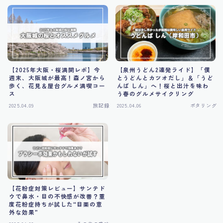
【2025年大阪・桜満開レポ】今
【泉州うどん2連発ライド】「僕
週末、大阪城が最高！森ノ宮から
とうどんとカツオだし」＆「うど
歩く、花見＆屋台グルメ満喫コー
んば しん」へ！桜と出汁を味わ
ス
う春のグルメサイクリング
2025.04.09
旅記録
2025.04.06
ポタリング
【花粉症対策レビュー】サンテド
ウで鼻水・目の不快感が改善？重
度花粉症持ちが試した“目薬の意
外な効果”