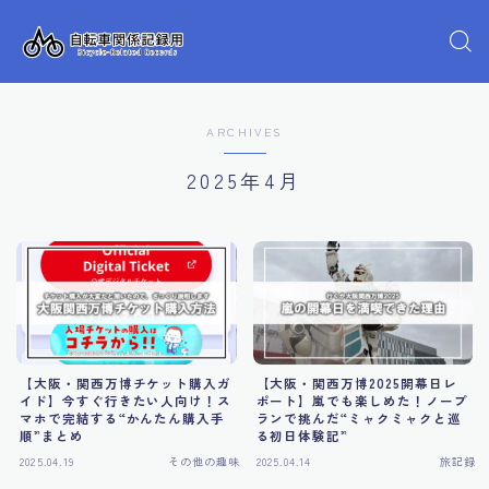
ARCHIVES
2025年4月
【大阪・関西万博チケット購入ガ
【大阪・関西万博2025開幕日レ
イド】今すぐ行きたい人向け！ス
ポート】嵐でも楽しめた！ノープ
マホで完結する“かんたん購入手
ランで挑んだ“ミャクミャクと巡
順”まとめ
る初日体験記”
2025.04.19
その他の趣味
2025.04.14
旅記録