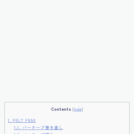
Contents
[
hide
]
1.
FELT F85X
1.1.
バーテープ巻き直し