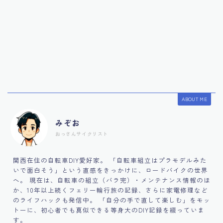
ABOUT ME
みぞお
おっさんサイクリスト
関西在住の自転車DIY愛好家。 「自転車組立はプラモデルみた
いで面白そう」という直感をきっかけに、ロードバイクの世界
へ。 現在は、自転車の組立（バラ完）・メンテナンス情報のほ
か、10年以上続くフェリー輪行旅の記録、さらに家電修理など
のライフハックも発信中。 「自分の手で直して楽しむ」をモッ
トーに、初心者でも真似できる等身大のDIY記録を綴っていま
す。