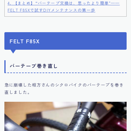
4.
【まとめ】“バーテープ交換は、思ったより簡単”——
FELT F85Xで試すDIYメンテナンスの第一歩
FELT F85X
バーテープ巻き直し
急に崩壊した相方さんのシクロバイクのバーテープを巻き
直しました。