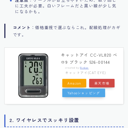
に工夫が必要。白いフレームだと黒い線が少し気
になるかも。
コメント
：価格重視で選ぶならこれ。配線処理がカギ
です。
キャットアイ CC-VL820 ベ
ロ9 ブラック 526-00144
created by
Rinker
キャットアイ(CAT EYE)
Amazon
楽天市場
Yahooショッピング
2. ワイヤレスでスッキリ設置