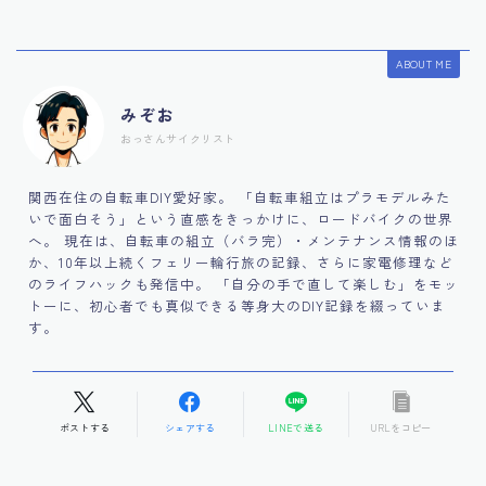
ABOUT ME
みぞお
おっさんサイクリスト
関西在住の自転車DIY愛好家。 「自転車組立はプラモデルみた
いで面白そう」という直感をきっかけに、ロードバイクの世界
へ。 現在は、自転車の組立（バラ完）・メンテナンス情報のほ
か、10年以上続くフェリー輪行旅の記録、さらに家電修理など
のライフハックも発信中。 「自分の手で直して楽しむ」をモッ
トーに、初心者でも真似できる等身大のDIY記録を綴っていま
す。
ポストする
シェアする
LINEで送る
URLをコピー