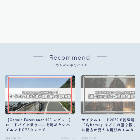
Recommend
こちらの記事もどうぞ
【Garmin Forerunner 965 レビュー】
サイクルモード2026で初登場
ロードバイク乗りにこそ勧めたいハ
『Xybervu』はどこの国？振り
イエンドGPSウォッチ
に後方が見える魔法のモニター
体
2025.06.27
ガジェット
2026.04.27
ガ