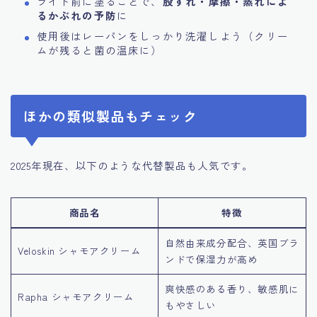
ライド前に塗ることで、
股ずれ・摩擦・蒸れによ
るかぶれの予防
に
使用後はレーパンをしっかり洗濯しよう（クリー
ムが残ると菌の温床に）
ほかの類似製品もチェック
2025年現在、以下のような代替製品も人気です。
商品名
特徴
自然由来成分配合、英国ブラ
Veloskin シャモアクリーム
ンドで保湿力が高め
爽快感のある香り、敏感肌に
Rapha シャモアクリーム
もやさしい