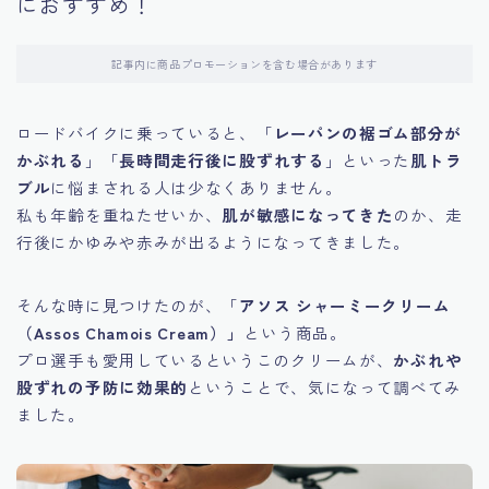
におすすめ！
記事内に商品プロモーションを含む場合があります
ロードバイクに乗っていると、「
レーパンの裾ゴム部分が
かぶれる
」「
長時間走行後に股ずれする
」といった
肌トラ
ブル
に悩まされる人は少なくありません。
私も年齢を重ねたせいか、
肌が敏感になってきた
のか、走
行後にかゆみや赤みが出るようになってきました。
そんな時に見つけたのが、「
アソス シャーミークリーム
（Assos Chamois Cream）」
という商品。
プロ選手も愛用しているというこのクリームが、
かぶれや
股ずれの予防に効果的
ということで、気になって調べてみ
ました。