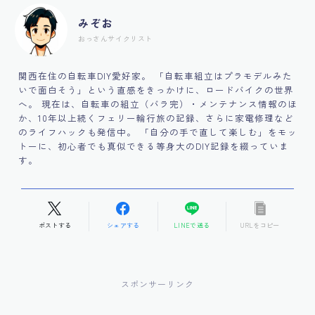
みぞお
おっさんサイクリスト
関西在住の自転車DIY愛好家。 「自転車組立はプラモデルみた
いで面白そう」という直感をきっかけに、ロードバイクの世界
へ。 現在は、自転車の組立（バラ完）・メンテナンス情報のほ
か、10年以上続くフェリー輪行旅の記録、さらに家電修理など
のライフハックも発信中。 「自分の手で直して楽しむ」をモッ
トーに、初心者でも真似できる等身大のDIY記録を綴っていま
す。
ポストする
シェアする
LINEで送る
URLをコピー
スポンサーリンク