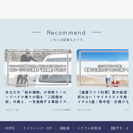
Recommend
こちらの記事もどうぞ
あなたの「斜め横断」が命取り！ロ
【猛暑ライド対策】夏の坂道で
ードバイク乗りが陥る「二段階右
折れない！サイクリストを救う
折」の罠と、一生後悔する事故リス
イテム5選｜熱中症・日焼けも
クの正体
須装備
2025.12.26
トラブル対処法
2025.07.04
トラブ
HOME
ライフハック・DIY
自転車
トラブル対処法
【股ずれ・かぶ
＞
＞
＞
＞