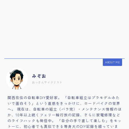
ABOUT ME
みぞお
おっさんサイクリスト
関西在住の自転車DIY愛好家。 「自転車組立はプラモデルみた
いで面白そう」という直感をきっかけに、ロードバイクの世界
へ。 現在は、自転車の組立（バラ完）・メンテナンス情報のほ
か、10年以上続くフェリー輪行旅の記録、さらに家電修理など
のライフハックも発信中。 「自分の手で直して楽しむ」をモッ
トーに、初心者でも真似できる等身大のDIY記録を綴っていま