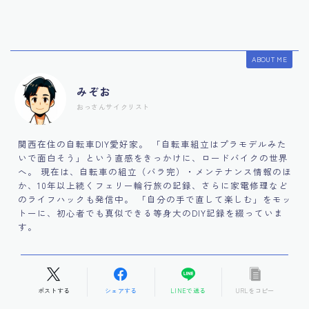
ABOUT ME
みぞお
おっさんサイクリスト
関西在住の自転車DIY愛好家。 「自転車組立はプラモデルみた
いで面白そう」という直感をきっかけに、ロードバイクの世界
へ。 現在は、自転車の組立（バラ完）・メンテナンス情報のほ
か、10年以上続くフェリー輪行旅の記録、さらに家電修理など
のライフハックも発信中。 「自分の手で直して楽しむ」をモッ
トーに、初心者でも真似できる等身大のDIY記録を綴っていま
す。
ポストする
シェアする
LINEで送る
URLをコピー