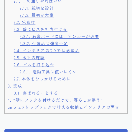
2.1.
この通りやればいい
2.1.1.
親切な設計
2.1.2.
最初が大事
2.2.
穴あけ
2.3.
壁にビスを打ち付ける
2.3.1.
石膏ボードには、アンカーが必要
2.3.2.
付属品は強度不足
2.4.
インテリアのDIYでは必須品
2.5.
水平の確認
2.6.
ビスを打ち込む
2.6.1.
電動工具は使いにくい
2.7.
本体をひっかけるために
3.
完成
3.1.
喜ばれることする
4.
“壁にフックを付けるだけで、暮らしが整う”——
umbraフリップフックで叶える収納とインテリアの両立