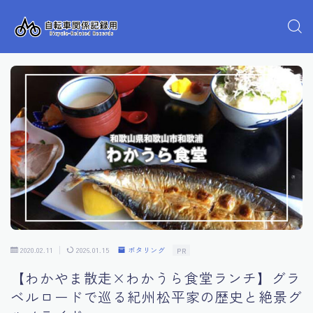
2020.02.11
2026.01.15
ポタリング
PR
【わかやま散走×わかうら食堂ランチ】グラ
ベルロードで巡る紀州松平家の歴史と絶景グ