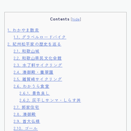
Contents
[
hide
]
1.
わかやま散走
1.1.
グラベルロードバイク
2.
紀州松平家の歴史を巡る
2.1.
和歌山城
2.2.
和歌山県民文化会館
2.3.
水了軒サイクリング
2.4.
湊御殿・養翠園
2.5.
雑賀崎サイクリング
2.6.
わかうら食堂
2.6.1.
景色良し
2.6.2.
灰干しサンマ・しらす丼
2.7.
郭家住宅
2.8.
湊御殿
2.9.
首大仏様
2.10.
ゴール