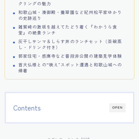
クリングの魅力
和歌山城・湊御殿・養翠園など紀州松平家ゆかり
の史跡巡り
雑賀崎の激坂を越えてたどり着く『わかうら食
堂』の絶景ランチ
灰干しサンマ＆しらす丼のランチセット（茶碗蒸
し・ドリンク付き）
郭家住宅・感應寺など普段非公開の建築見学体験
首大仏様との“映え”スポット遭遇と和歌山城への
帰着
Contents
OPEN