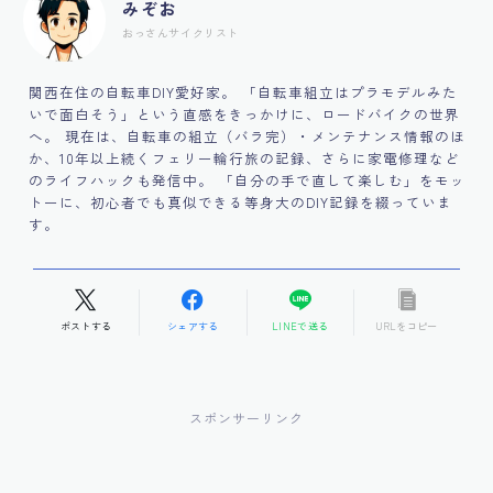
みぞお
おっさんサイクリスト
関西在住の自転車DIY愛好家。 「自転車組立はプラモデルみた
いで面白そう」という直感をきっかけに、ロードバイクの世界
へ。 現在は、自転車の組立（バラ完）・メンテナンス情報のほ
か、10年以上続くフェリー輪行旅の記録、さらに家電修理など
のライフハックも発信中。 「自分の手で直して楽しむ」をモッ
トーに、初心者でも真似できる等身大のDIY記録を綴っていま
す。
ポストする
シェアする
LINEで送る
URLをコピー
スポンサーリンク