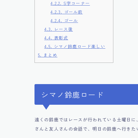
4.2.2.
S字コーナー
4.2.3.
ゴール前
4.2.4.
ゴール
4.3.
レース後
4.4.
表彰式
4.5.
シマノ鈴鹿ロード楽しい
5.
まとめ
シマノ鈴鹿ロード
遠くの鈴鹿ではレースが行われている土曜日に
さんと友人さんの会話で、明日の鈴鹿へ行きた