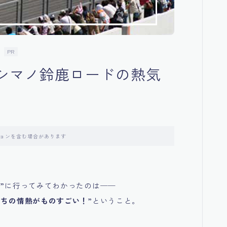
PR
・シマノ鈴鹿ロードの熱気
ョンを含む場合があります
”
に行ってみてわかったのは──
ちの情熱がものすごい！”
ということ。