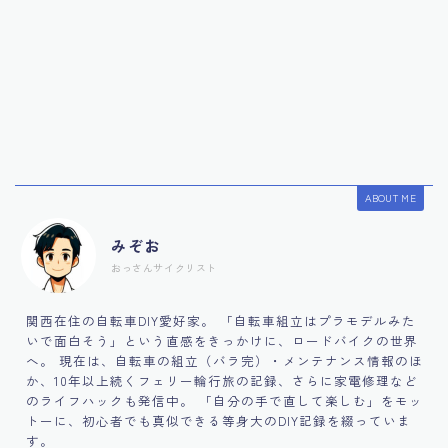
ABOUT ME
みぞお
おっさんサイクリスト
関西在住の自転車DIY愛好家。 「自転車組立はプラモデルみた
いで面白そう」という直感をきっかけに、ロードバイクの世界
へ。 現在は、自転車の組立（バラ完）・メンテナンス情報のほ
か、10年以上続くフェリー輪行旅の記録、さらに家電修理など
のライフハックも発信中。 「自分の手で直して楽しむ」をモッ
トーに、初心者でも真似できる等身大のDIY記録を綴っていま
す。