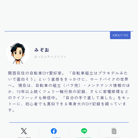
ABOUT ME
みぞお
おっさんサイクリスト
関西在住の自転車DIY愛好家。 「自転車組立はプラモデルみた
いで面白そう」という直感をきっかけに、ロードバイクの世界
へ。 現在は、自転車の組立（バラ完）・メンテナンス情報のほ
か、10年以上続くフェリー輪行旅の記録、さらに家電修理など
のライフハックも発信中。 「自分の手で直して楽しむ」をモッ
トーに、初心者でも真似できる等身大のDIY記録を綴っていま
す。