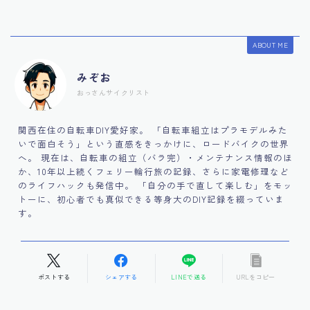
ABOUT ME
みぞお
おっさんサイクリスト
関西在住の自転車DIY愛好家。 「自転車組立はプラモデルみた
いで面白そう」という直感をきっかけに、ロードバイクの世界
へ。 現在は、自転車の組立（バラ完）・メンテナンス情報のほ
か、10年以上続くフェリー輪行旅の記録、さらに家電修理など
のライフハックも発信中。 「自分の手で直して楽しむ」をモッ
トーに、初心者でも真似できる等身大のDIY記録を綴っていま
す。
ポストする
シェアする
LINEで送る
URLをコピー