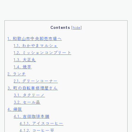
Contents
[
hide
]
1.
和歌山市中央卸売市場へ
1.1.
わかやまマルシェ
1.2.
ミッションコンプリート
1.3.
大正丸
1.4.
焼芋
2.
ランチ
2.1.
グリーンコーナー
3.
町の自転車修理屋さん
3.1.
タクリーノ
3.2.
セール品
4.
帰阪
4.1.
吉田珈琲本舗
4.1.1.
アイスコーヒー
4.1.2.
コーヒー豆