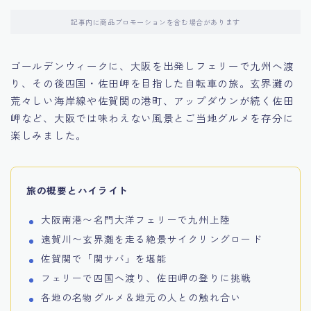
記事内に商品プロモーションを含む場合があります
ゴールデンウィークに、大阪を出発しフェリーで九州へ渡
り、その後四国・佐田岬を目指した自転車の旅。玄界灘の
荒々しい海岸線や佐賀関の港町、アップダウンが続く佐田
岬など、大阪では味わえない風景とご当地グルメを存分に
楽しみました。
旅の概要とハイライト
大阪南港〜名門大洋フェリーで九州上陸
遠賀川〜玄界灘を走る絶景サイクリングロード
佐賀関で「関サバ」を堪能
フェリーで四国へ渡り、佐田岬の登りに挑戦
各地の名物グルメ＆地元の人との触れ合い