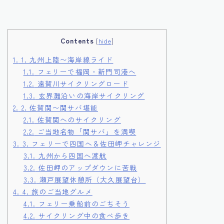
Contents
[
hide
]
1.
1. 九州上陸〜海岸線ライド
1.1.
フェリーで福岡・新門司港へ
1.2.
遠賀川サイクリングロード
1.3.
玄界灘沿いの海岸サイクリング
2.
2. 佐賀関〜関サバ堪能
2.1.
佐賀関へのサイクリング
2.2.
ご当地名物「関サバ」を満喫
3.
3. フェリーで四国へ＆佐田岬チャレンジ
3.1.
九州から四国へ渡航
3.2.
佐田岬のアップダウンに苦戦
3.3.
瀬戸展望休憩所（大久展望台）
4.
4. 旅のご当地グルメ
4.1.
フェリー乗船前のごちそう
4.2.
サイクリング中の食べ歩き