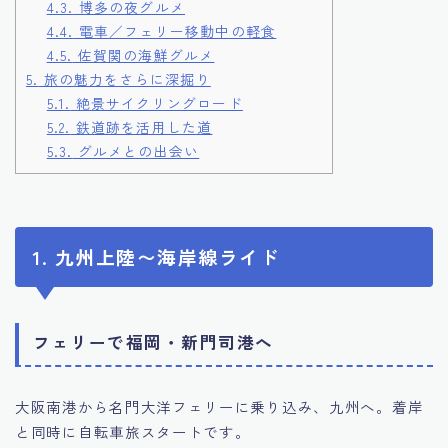
4.3.
博多の夜グルメ
4.4.
電車／フェリー移動中の軽食
4.5.
佐賀関の海鮮グルメ
5.
旅の魅力をさらに深掘り
5.1.
絶景サイクリングロード
5.2.
鉄道跡を活用した道
5.3.
グルメとの出会い
1. 九州上陸〜海岸線ライド
フェリーで福岡・新門司港へ
大阪南港から名門大洋フェリーに乗り込み、九州へ。着岸
と同時に自転車旅スタートです。