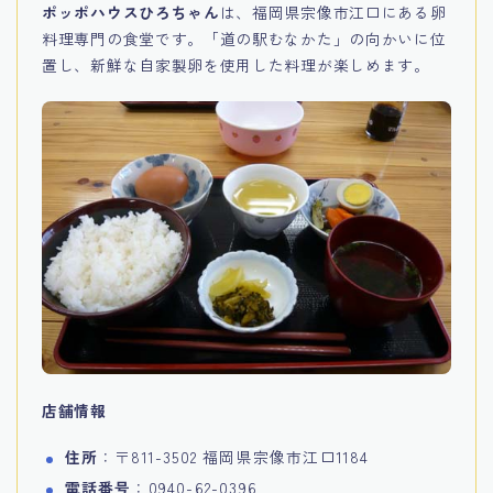
ポッポハウスひろちゃん
は、福岡県宗像市江口にある卵
料理専門の食堂です。「道の駅むなかた」の向かいに位
置し、新鮮な自家製卵を使用した料理が楽しめます。
店舗情報
住所
：〒811-3502 福岡県宗像市江口1184
電話番号
：0940-62-0396