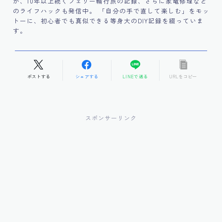
か、10年以上続くフェリー輪行旅の記録、さらに家電修理など
のライフハックも発信中。 「自分の手で直して楽しむ」をモッ
トーに、初心者でも真似できる等身大のDIY記録を綴っていま
す。
ポストする
シェアする
LINEで送る
URLをコピー
スポンサーリンク