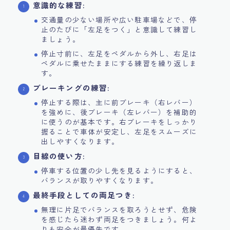
意識的な練習:
交通量の少ない場所や広い駐車場などで、停
止のたびに「左足をつく」と意識して練習し
ましょう。
停止寸前に、左足をペダルから外し、右足は
ペダルに乗せたままにする練習を繰り返しま
す。
ブレーキングの練習:
停止する際は、主に前ブレーキ（右レバー）
を強めに、後ブレーキ（左レバー）を補助的
に使うのが基本です。右ブレーキをしっかり
握ることで車体が安定し、左足をスムーズに
出しやすくなります。
目線の使い方:
停車する位置の少し先を見るようにすると、
バランスが取りやすくなります。
最終手段としての両足つき:
無理に片足でバランスを取ろうとせず、危険
を感じたら迷わず両足をつきましょう。何よ
りも安全が最優先です。