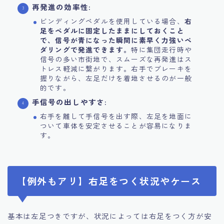
再発進の効率性:
ビンディングペダルを使用している場合、
右
足をペダルに固定したままにしておくこと
で、信号が青になった瞬間に素早く力強いペ
ダリングで発進できます。
特に集団走行時や
信号の多い市街地で、スムーズな再発進はス
トレス軽減に繋がります。右手でブレーキを
握りながら、左足だけを着地させるのが一般
的です。
手信号の出しやすさ:
右手を離して手信号を出す際、左足を地面に
ついて車体を安定させることが容易になりま
す。
【例外もアリ】右足をつく状況やケース
基本は左足つきですが、状況によっては右足をつく方が安