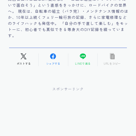
いで面白そう」という直感をきっかけに、ロードバイクの世界
へ。 現在は、自転車の組立（バラ完）・メンテナンス情報のほ
か、10年以上続くフェリー輪行旅の記録、さらに家電修理など
のライフハックも発信中。 「自分の手で直して楽しむ」をモッ
トーに、初心者でも真似できる等身大のDIY記録を綴っていま
す。
ポストする
シェアする
LINEで送る
URLをコピー
スポンサーリンク