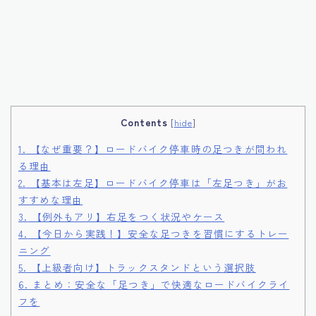
Contents
[
hide
]
1.
【なぜ重要？】ロードバイク停車時の足つきが問われ
る理由
2.
【基本は左足】ロードバイク停車は「左足つき」がお
すすめな理由
3.
【例外もアリ】右足をつく状況やケース
4.
【今日から実践！】安全な足つきを習慣にするトレー
ニング
5.
【上級者向け】トラックスタンドという選択肢
6.
まとめ：安全な「足つき」で快適なロードバイクライ
フを