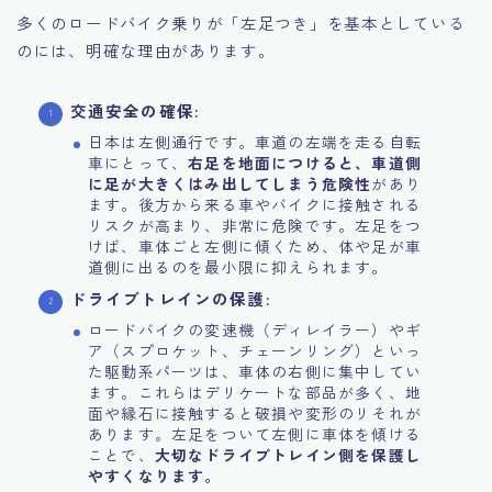
多くのロードバイク乗りが「左足つき」を基本としている
のには、明確な理由があります。
交通安全の確保:
日本は左側通行です。車道の左端を走る自転
車にとって、
右足を地面につけると、車道側
に足が大きくはみ出してしまう危険性
があり
ます。後方から来る車やバイクに接触される
リスクが高まり、非常に危険です。左足をつ
けば、車体ごと左側に傾くため、体や足が車
道側に出るのを最小限に抑えられます。
ドライブトレインの保護:
ロードバイクの変速機（ディレイラー）やギ
ア（スプロケット、チェーンリング）といっ
た駆動系パーツは、車体の右側に集中してい
ます。これらはデリケートな部品が多く、地
面や縁石に接触すると破損や変形のリそれが
あります。左足をついて左側に車体を傾ける
ことで、
大切なドライブトレイン側を保護し
やすくなります。