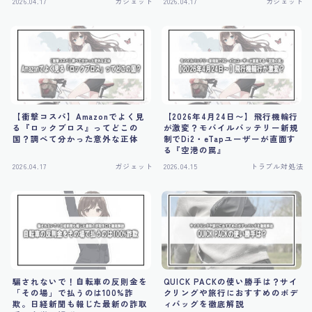
2026.04.17
ガジェット
2026.04.17
ガジェット
【衝撃コスパ】Amazonでよく見
【2026年4月24日〜】飛行機輪行
る『ロックブロス』ってどこの
が激変？モバイルバッテリー新規
国？調べて分かった意外な正体
制でDi2・eTapユーザーが直面す
る『空港の罠』
2026.04.17
ガジェット
2026.04.15
トラブル対処法
騙されないで！自転車の反則金を
QUICK PACKの使い勝手は？サイ
「その場」で払うのは100%詐
クリングや旅行におすすめのボデ
欺。日経新聞も報じた最新の詐取
ィバッグを徹底解説