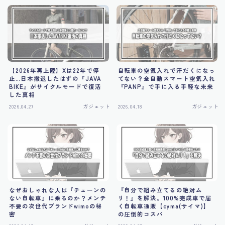
【2026年再上陸】Xは22年で停
自転車の空気入れで汗だくになっ
止…日本撤退したはずの『JAVA
てない？全自動スマート空気入れ
BIKE』がサイクルモードで復活
『PANP』で手に入る手軽な未来
した真相
2026.04.27
ガジェット
2026.04.18
ガジェット
なぜおしゃれな人は『チェーンの
『自分で組み立てるの絶対ム
ない自転車』に乗るのか？メンテ
リ！』を解決。100%完成車で届
不要の次世代ブランドwimoの秘
く自転車通販【cyma(サイマ)】
密
の圧倒的コスパ