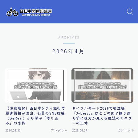
ARCHIVES
2026年4月
【注意喚起】西日本シティ銀行で
サイクルモード2026で初登場
顧客情報が流出。行員のSNS投稿
『Xybervu』はどこの国？振り返
（BeReal）から学ぶ『写り込
らずに後方が見える魔法のモニタ
み』の恐怖
ーの正体
2026.04.30
プログラム
2026.04.27
ガジェット