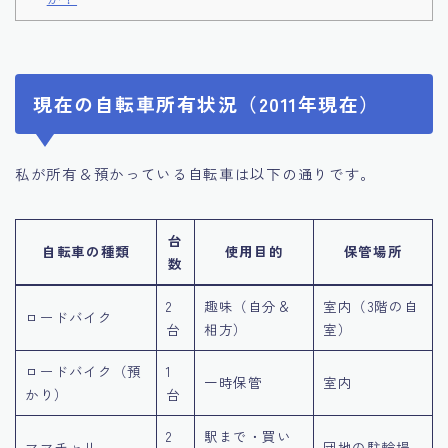
現在の自転車所有状況（2011年現在）
私が所有＆預かっている自転車は以下の通りです。
台
自転車の種類
使用目的
保管場所
数
2
趣味（自分＆
室内（3階の自
ロードバイク
台
相方）
室）
ロードバイク（預
1
一時保管
室内
かり）
台
2
駅まで・買い
ママチャリ
団地の駐輪場