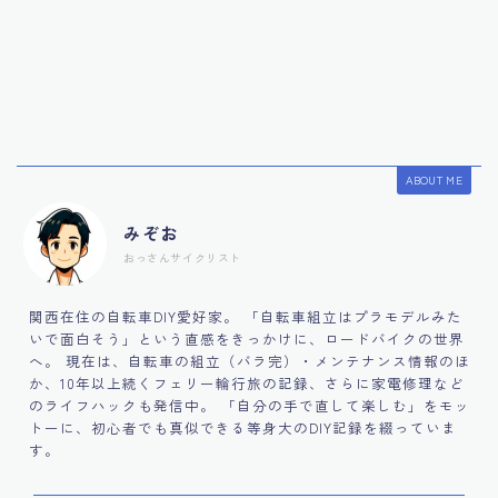
ABOUT ME
みぞお
おっさんサイクリスト
関西在住の自転車DIY愛好家。 「自転車組立はプラモデルみた
いで面白そう」という直感をきっかけに、ロードバイクの世界
へ。 現在は、自転車の組立（バラ完）・メンテナンス情報のほ
か、10年以上続くフェリー輪行旅の記録、さらに家電修理など
のライフハックも発信中。 「自分の手で直して楽しむ」をモッ
トーに、初心者でも真似できる等身大のDIY記録を綴っていま
す。