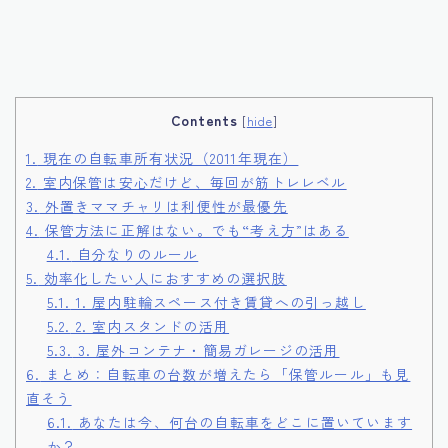
Contents
[
hide
]
1.
現在の自転車所有状況（2011年現在）
2.
室内保管は安心だけど、毎回が筋トレレベル
3.
外置きママチャリは利便性が最優先
4.
保管方法に正解はない。でも“考え方”はある
4.1.
自分なりのルール
5.
効率化したい人におすすめの選択肢
5.1.
1. 屋内駐輪スペース付き賃貸への引っ越し
5.2.
2. 室内スタンドの活用
5.3.
3. 屋外コンテナ・簡易ガレージの活用
6.
まとめ：自転車の台数が増えたら「保管ルール」も見
直そう
6.1.
あなたは今、何台の自転車をどこに置いています
か？