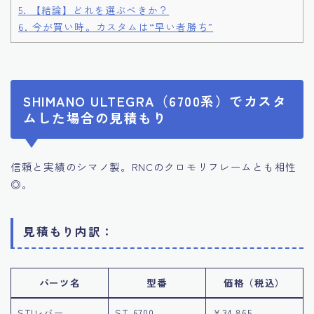
5.
【結論】どれを選ぶべきか？
6.
今が買い時。カスタムは“早い者勝ち”
SHIMANO ULTEGRA（6700系）でカスタ
ムした場合の見積もり
信頼と実績のシマノ製。RNCのクロモリフレームとも相性
◎。
見積もり内訳：
パーツ名
型番
価格（税込）
STIレバー
ST-6700
¥34,865