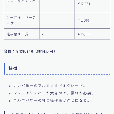
ブレーキキャリパ
–
¥17,081
ー
ケーブル・バーテ
–
¥5,000
ープ
組み替え工賃
–
¥15,000
合計：¥135,940（約14万円）
特徴：
カンパ唯一のアルミ系ミドルグレード。
シマノよりレバーが大きめで、慣れが必要。
エルゴパワーの独自操作感がクセになる。