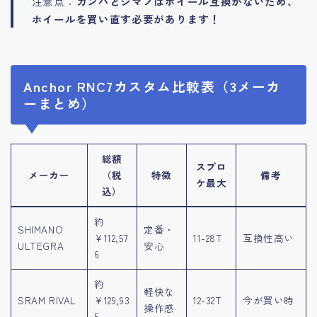
注意点：
カンパとシマノはホイール互換がないため、
ホイールを買い直す必要があります！
Anchor RNC7カスタム比較表（3メーカ
ーまとめ）
総額
スプロ
メーカー
（税
特徴
備考
ケ最大
込）
約
SHIMANO
定番・
¥112,57
11-28T
互換性高い
ULTEGRA
安心
6
約
軽快な
SRAM RIVAL
¥129,93
12-32T
今が買い時
操作感
5