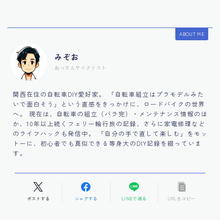
ABOUT ME
みぞお
おっさんサイクリスト
関西在住の自転車DIY愛好家。 「自転車組立はプラモデルみた
いで面白そう」という直感をきっかけに、ロードバイクの世界
へ。 現在は、自転車の組立（バラ完）・メンテナンス情報のほ
か、10年以上続くフェリー輪行旅の記録、さらに家電修理など
のライフハックも発信中。 「自分の手で直して楽しむ」をモッ
トーに、初心者でも真似できる等身大のDIY記録を綴っていま
す。
ポストする
シェアする
LINEで送る
URLをコピー