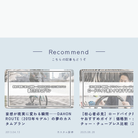
Recommend
こちらの記事もどうぞ
妄想が現実に変わる瞬間──DAHON
【初心者必見】ロードバイク用
ROUTE（2013年モデル）の夢のカス
ヤおすすめガイド｜価格別・ク
タムプラン
チャー・チューブレス比較（202
版）
2013.04.13
カスタム妄想
2025.08.28
カス