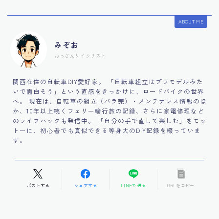
ABOUT ME
みぞお
おっさんサイクリスト
関西在住の自転車DIY愛好家。 「自転車組立はプラモデルみた
いで面白そう」という直感をきっかけに、ロードバイクの世界
へ。 現在は、自転車の組立（バラ完）・メンテナンス情報のほ
か、10年以上続くフェリー輪行旅の記録、さらに家電修理など
のライフハックも発信中。 「自分の手で直して楽しむ」をモッ
トーに、初心者でも真似できる等身大のDIY記録を綴っていま
す。
ポストする
シェアする
LINEで送る
URLをコピー