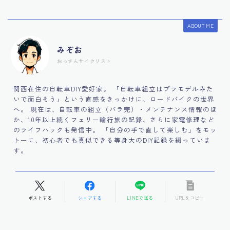
ABOUT ME
みぞお
おっさんサイクリスト
関西在住の自転車DIY愛好家。 「自転車組立はプラモデルみた
いで面白そう」という直感をきっかけに、ロードバイクの世界
へ。 現在は、自転車の組立（バラ完）・メンテナンス情報のほ
か、10年以上続くフェリー輪行旅の記録、さらに家電修理など
のライフハックも発信中。 「自分の手で直して楽しむ」をモッ
トーに、初心者でも真似できる等身大のDIY記録を綴っていま
す。
ポストする
シェアする
LINEで送る
URLをコピー