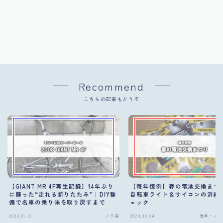
Recommend
こちらの記事もどうぞ
【GIANT MR 4F再生記録】14年ぶり
【毎年恒例】春の電池交換まつ
に蘇った“走れる折りたたみ”｜DIY整
自転車ライト＆サイコンの消耗
備で名車の乗り味を取り戻すまで
ェック
2023.01.25
バラ完
2020.04.04
洗車・メン