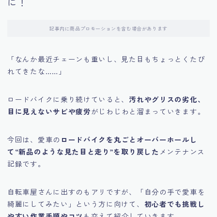
に！
記事内に商品プロモーションを含む場合があります
「なんか最近チェーンも重いし、見た目もちょっとくたび
れてきたな……」
ロードバイクに乗り続けていると、
汚れやグリスの劣化、
目に見えないサビや疲労
がじわじわと溜まっていきます。
今回は、愛車の
ロードバイクを丸ごとオーバーホールし
て“新品のような見た目と走り”を取り戻した
メンテナンス
記録です。
自転車屋さんに出すのもアリですが、「自分の手で愛車を
綺麗にしてみたい」という方に向けて、
初心者でも挑戦し
やすい作業手順やコツ
も交えて紹介していきます。