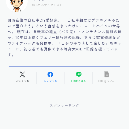
おっさんサイクリスト
関西在住の自転車DIY愛好家。 「自転車組立はプラモデルみた
いで面白そう」という直感をきっかけに、ロードバイクの世界
へ。 現在は、自転車の組立（バラ完）・メンテナンス情報のほ
か、10年以上続くフェリー輪行旅の記録、さらに家電修理など
のライフハックも発信中。 「自分の手で直して楽しむ」をモッ
トーに、初心者でも真似できる等身大のDIY記録を綴っていま
す。
ポストする
シェアする
LINEで送る
URLをコピー
スポンサーリンク