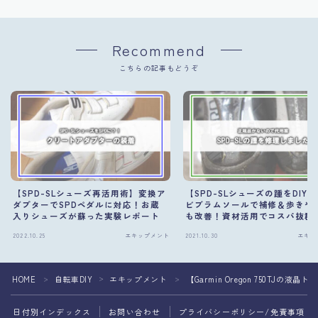
Recommend
こちらの記事もどうぞ
【SPD-SLシューズ再活用術】変換ア
【SPD-SLシューズの踵をDIY
ダプターでSPDペダルに対応！お蔵
ビブラムソールで補修＆歩きや
入りシューズが蘇った実験レポート
も改善！資材活用でコスパ抜群
ンテナンス術
2022.10.25
エキップメント
2021.10.30
エキッ
HOME
自転車DIY
エキップメント
【Garmin Oregon 750T
＞
＞
＞
日付別インデックス
お問い合わせ
プライバシーポリシー/免責事項