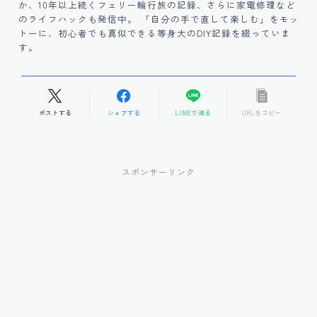
か、10年以上続くフェリー輪行旅の記録、さらに家電修理など
のライフハックも発信中。 「自分の手で直して楽しむ」をモッ
トーに、初心者でも真似できる等身大のDIY記録を綴っていま
す。
ポストする
シェアする
LINEで送る
URLをコピー
スポンサーリンク