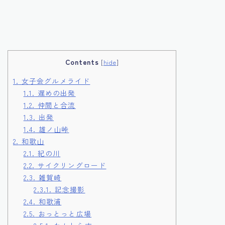
Contents
[
hide
]
1.
女子会グルメライド
1.1.
遅めの出発
1.2.
仲間と合流
1.3.
出発
1.4.
雄ノ山峠
2.
和歌山
2.1.
紀の川
2.2.
サイクリングロード
2.3.
雑賀崎
2.3.1.
記念撮影
2.4.
和歌浦
2.5.
おっとっと広場