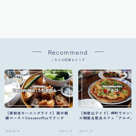
Recommend
こちらの記事もどうぞ
【岸和田モーニングライド】雨の朝
【和歌山ライド】岬町でエンデ
練コース＋UwasanoMuuでランチ
ロ観戦＆絶品カフェ「アルゴ」
2019.06.30
ポタリング
2015.11.23
ポ