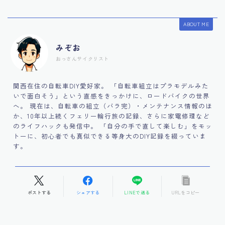
ABOUT ME
みぞお
おっさんサイクリスト
関西在住の自転車DIY愛好家。 「自転車組立はプラモデルみた
いで面白そう」という直感をきっかけに、ロードバイクの世界
へ。 現在は、自転車の組立（バラ完）・メンテナンス情報のほ
か、10年以上続くフェリー輪行旅の記録、さらに家電修理など
のライフハックも発信中。 「自分の手で直して楽しむ」をモッ
トーに、初心者でも真似できる等身大のDIY記録を綴っていま
す。
ポストする
シェアする
LINEで送る
URLをコピー