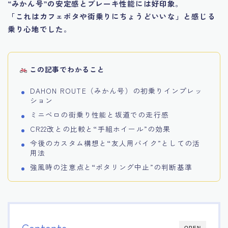
“みかん号”の安定感とブレーキ性能には好印象
。
「これはカフェポタや街乗りにちょうどいいな」と感じる
乗り心地でした
。
この記事でわかること
DAHON ROUTE（みかん号）の初乗りインプレッ
ション
ミニベロの街乗り性能と坂道での走行感
CR22改との比較と“手組ホイール”の効果
今後のカスタム構想と“友人用バイク”としての活
用法
強風時の注意点と“ポタリング中止”の判断基準
Contents
OPEN