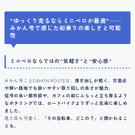
“ゆっくり走るならミニベロが最適”——
みかん号で感じた街乗りの楽しさと可能
性
ミニベロならではの“気軽さ”と“安心感”
みかん号ことDAHON ROUTEは、
漕ぎ出しが軽く、交差点
や狭い路地でも扱いやすい取り回しの良さが魅力
。
信号の多い都市部や、カフェの前にふらっと立ち寄るよう
なポタリングでは、ロードバイクよりずっと気楽に楽しめ
ました
。
見た目も可愛く、
「その自転車、どこの？」と聞かれるこ
とも
。