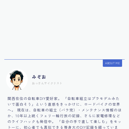
ABOUT ME
みぞお
おっさんサイクリスト
関西在住の自転車DIY愛好家。 「自転車組立はプラモデルみた
いで面白そう」という直感をきっかけに、ロードバイクの世界
へ。 現在は、自転車の組立（バラ完）・メンテナンス情報のほ
か、10年以上続くフェリー輪行旅の記録、さらに家電修理など
のライフハックも発信中。 「自分の手で直して楽しむ」をモッ
トーに、初心者でも真似できる等身大のDIY記録を綴っていま