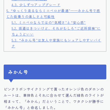
4.3.
少しずつアップグレード
5.
“ゆっくり走るならミニベロが最適”——みかん号で感
じた街乗りの楽しさと可能性
5.1.
ミニベロならではの“気軽さ”と“安心感”
5.2.
坂道はきついけど、それがむしろ“ご近所探検”に
ちょうどいい
5.3.
“みかん号”は友人や家族にもシェアしやすいバイ
ク
みかん号
ピンクリボンサイクリングで貰ったオレンジ色のダホンの
ルートは、車体色とそれに合わせて選んだ緑色のライトが
相まって、「みかん」だということで、ワタクシが勝手に
「みかん号」と命名しました。