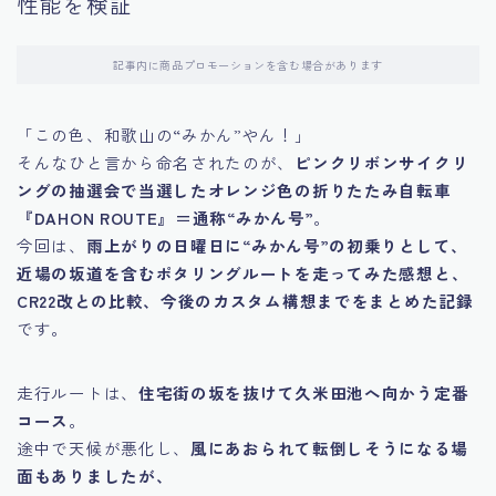
性能を検証
記事内に商品プロモーションを含む場合があります
「この色、和歌山の“みかん”やん！」
そんなひと言から命名されたのが、
ピンクリボンサイクリ
ングの抽選会で当選したオレンジ色の折りたたみ自転車
『DAHON ROUTE』＝通称“みかん号”
。
今回は、
雨上がりの日曜日に“みかん号”の初乗りとして、
近場の坂道を含むポタリングルートを走ってみた感想と、
CR22改との比較、今後のカスタム構想までをまとめた記録
です。
走行ルートは、
住宅街の坂を抜けて久米田池へ向かう定番
コース
。
途中で天候が悪化し、
風にあおられて転倒しそうになる場
面もありましたが、