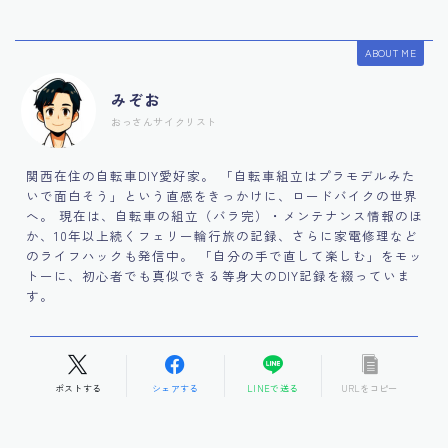
ABOUT ME
みぞお
おっさんサイクリスト
関西在住の自転車DIY愛好家。 「自転車組立はプラモデルみた
いで面白そう」という直感をきっかけに、ロードバイクの世界
へ。 現在は、自転車の組立（バラ完）・メンテナンス情報のほ
か、10年以上続くフェリー輪行旅の記録、さらに家電修理など
のライフハックも発信中。 「自分の手で直して楽しむ」をモッ
トーに、初心者でも真似できる等身大のDIY記録を綴っていま
す。
ポストする
シェアする
LINEで送る
URLをコピー