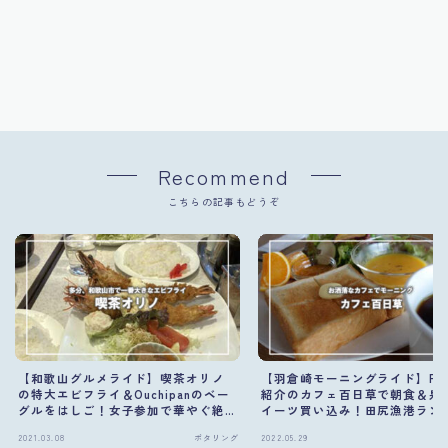
Recommend
こちらの記事もどうぞ
【和歌山グルメライド】喫茶オリノ
【羽倉崎モーニングライド】FM8
の特大エビフライ＆Ouchipanのベー
紹介のカフェ百日草で朝食＆泉
グルをはしご！女子参加で華やぐ絶
イーツ買い込み！田尻漁港ラン
品ランチ旅
で満喫した女子会ポタリング
2021.03.08
ポタリング
2022.05.29
ポ