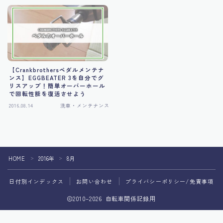
【Crankbrothersペダルメンテナ
ンス】EGGBEATER 3を自分でグ
リスアップ！簡単オーバーホール
で回転性能を復活させよう
2016.08.14
洗車・メンテナンス
HOME
2016年
8月
＞
＞
日付別インデックス
お問い合わせ
プライバシーポリシー/免責事項
2010–2026 自転車関係記録用