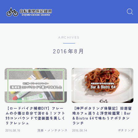
ARCHIVES
2016年8月
【ロードバイク補修DIY】フレー
【神戸ポタリング体験記】旧居留
ムの小傷は自分で消せる！ソフト
地カフェ巡りと浮世絵鑑賞｜Bar
99コンパウンドで塗装面を美しく
& Bistro 64で味わうナポリタン
リフレッシュ
ランチ
2016.08.16
洗車・メンテナンス
2016.08.14
ポタリング