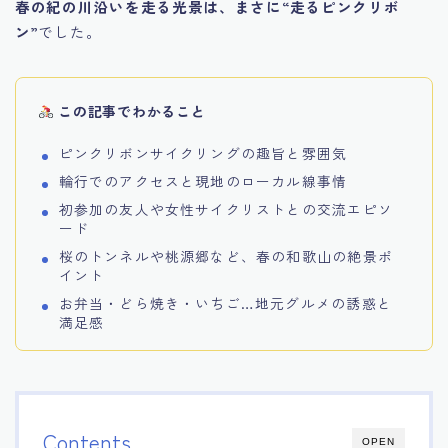
春の紀の川沿いを走る光景は、まさに“走るピンクリボ
ン”
でした。
この記事でわかること
ピンクリボンサイクリングの趣旨と雰囲気
輪行でのアクセスと現地のローカル線事情
初参加の友人や女性サイクリストとの交流エピソ
ード
桜のトンネルや桃源郷など、春の和歌山の絶景ポ
イント
お弁当・どら焼き・いちご…地元グルメの誘惑と
満足感
Contents
OPEN