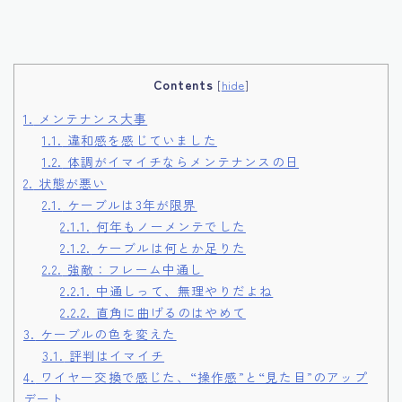
Contents
[
hide
]
1.
メンテナンス大事
1.1.
違和感を感じていました
1.2.
体調がイマイチならメンテナンスの日
2.
状態が悪い
2.1.
ケーブルは3年が限界
2.1.1.
何年もノーメンテでした
2.1.2.
ケーブルは何とか足りた
2.2.
強敵：フレーム中通し
2.2.1.
中通しって、無理やりだよね
2.2.2.
直角に曲げるのはやめて
3.
ケーブルの色を変えた
3.1.
評判はイマイチ
4.
ワイヤー交換で感じた、“操作感”と“見た目”のアップ
デート