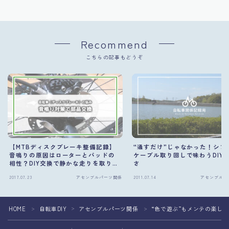
Recommend
こちらの記事もどうぞ
【MTBディスクブレーキ整備記録】
“通すだけ”じゃなかった！シフ
音鳴りの原因はローターとパッドの
ケーブル取り回しで味わうDIY
相性？DIY交換で静かな走りを取り戻
さ
す方法
2017.07.23
アセンブルパーツ関係
2011.07.14
アセンブルパ
HOME
自転車DIY
アセンブルパーツ関係
“色で遊ぶ”もメンテの楽し
＞
＞
＞