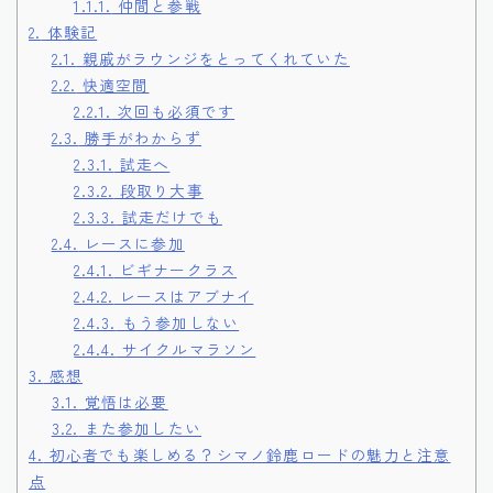
1.1.1.
仲間と参戦
2.
体験記
2.1.
親戚がラウンジをとってくれていた
2.2.
快適空間
2.2.1.
次回も必須です
2.3.
勝手がわからず
2.3.1.
試走へ
2.3.2.
段取り大事
2.3.3.
試走だけでも
2.4.
レースに参加
2.4.1.
ビギナークラス
2.4.2.
レースはアブナイ
2.4.3.
もう参加しない
2.4.4.
サイクルマラソン
3.
感想
3.1.
覚悟は必要
3.2.
また参加したい
4.
初心者でも楽しめる？シマノ鈴鹿ロードの魅力と注意
点