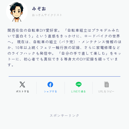
みぞお
おっさんサイクリスト
関西在住の自転車DIY愛好家。 「自転車組立はプラモデルみた
いで面白そう」という直感をきっかけに、ロードバイクの世界
へ。 現在は、自転車の組立（バラ完）・メンテナンス情報のほ
か、10年以上続くフェリー輪行旅の記録、さらに家電修理など
のライフハックも発信中。 「自分の手で直して楽しむ」をモッ
トーに、初心者でも真似できる等身大のDIY記録を綴っていま
す。
ポストする
シェアする
LINEで送る
URLをコピー
スポンサーリンク