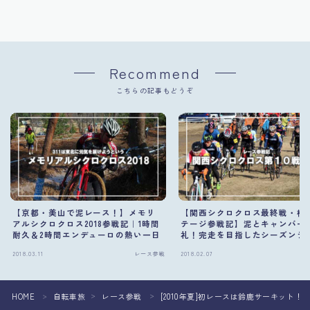
Recommend
こちらの記事もどうぞ
【京都・美山で泥レース！】メモリ
【関西シクロクロス最終戦・桂
アルシクロクロス2018参戦記｜1時間
テージ参戦記】泥とキャンバー
耐久＆2時間エンデューロの熱い一日
礼！完走を目指したシーズンラ
レース
2018.03.11
レース参戦
2018.02.07
レ
HOME
自転車旅
レース参戦
[2010年夏]初レースは鈴鹿サーキット
＞
＞
＞