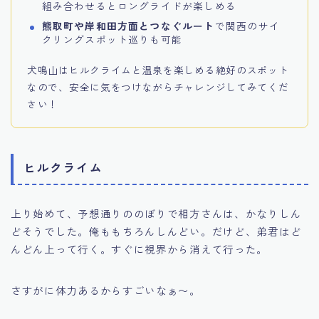
組み合わせるとロングライドが楽しめる
熊取町や岸和田方面とつなぐルート
で関西のサイ
クリングスポット巡りも可能
犬鳴山はヒルクライムと温泉を楽しめる絶好のスポット
なので、安全に気をつけながらチャレンジしてみてくだ
さい！
ヒルクライム
上り始めて、予想通りののぼりで相方さんは、かなりしん
どそうでした。俺ももちろんしんどい。だけど、弟君はど
んどん上って行く。すぐに視界から消えて行った。
さすがに体力あるからすごいなぁ〜。