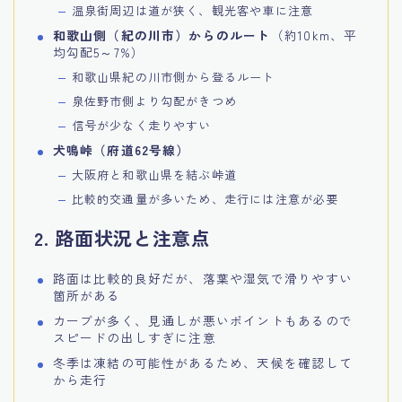
温泉街周辺は道が狭く、観光客や車に注意
和歌山側（紀の川市）からのルート
（約10km、平
均勾配5～7%）
和歌山県紀の川市側から登るルート
泉佐野市側より勾配がきつめ
信号が少なく走りやすい
犬鳴峠（府道62号線）
大阪府と和歌山県を結ぶ峠道
比較的交通量が多いため、走行には注意が必要
2. 路面状況と注意点
路面は比較的良好だが、落葉や湿気で滑りやすい
箇所がある
カーブが多く、見通しが悪いポイントもあるので
スピードの出しすぎに注意
冬季は凍結の可能性があるため、天候を確認して
から走行