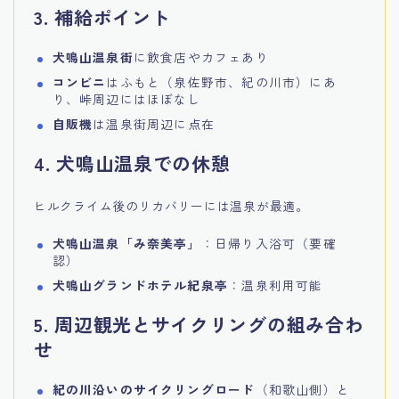
3. 補給ポイント
犬鳴山温泉街
に飲食店やカフェあり
コンビニ
はふもと（泉佐野市、紀の川市）にあ
り、峠周辺にはほぼなし
自販機
は温泉街周辺に点在
4. 犬鳴山温泉での休憩
ヒルクライム後のリカバリーには温泉が最適。
犬鳴山温泉「み奈美亭」
：日帰り入浴可（要確
認）
犬鳴山グランドホテル紀泉亭
：温泉利用可能
5. 周辺観光とサイクリングの組み合わ
せ
紀の川沿いのサイクリングロード
（和歌山側）と