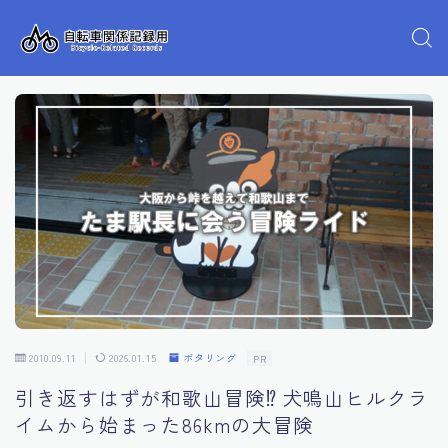
2010.09.11
2026.01.15
ポタリング
PR
引き返すはずが和歌山冒険⁉ 犬鳴山ヒルクラ
イムから始まった86kmの大冒険