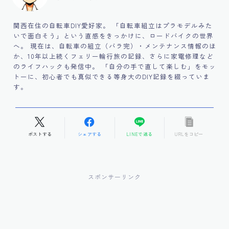
関西在住の自転車DIY愛好家。 「自転車組立はプラモデルみた
いで面白そう」という直感をきっかけに、ロードバイクの世界
へ。 現在は、自転車の組立（バラ完）・メンテナンス情報のほ
か、10年以上続くフェリー輪行旅の記録、さらに家電修理など
のライフハックも発信中。 「自分の手で直して楽しむ」をモッ
トーに、初心者でも真似できる等身大のDIY記録を綴っていま
す。
ポストする
シェアする
LINEで送る
URLをコピー
スポンサーリンク