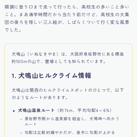
順調に登り口まで走って行ったら、高校生の多いこと多い
こと。まあ通学時間だから当たり前だけど、高校生の大集
団の後ろを怪しい三人組が、しばらくついて行く変な風景
でした。
犬鳴山（いぬなきやま）は、大阪府泉佐野市にある標高
約500mの山で、霊場としても知られています。
1. 犬鳴山ヒルクライム情報
犬鳴山は関西のヒルクライムスポットのひとつで、以下
のようなルートがあります。
犬鳴山温泉ルート
（約7km、平均勾配4～6%）
泉佐野市側から温泉郷を経由し、犬鳴峠へ向かう
ルート
勾配は比較的緩やかだが、後半に勾配が上がる