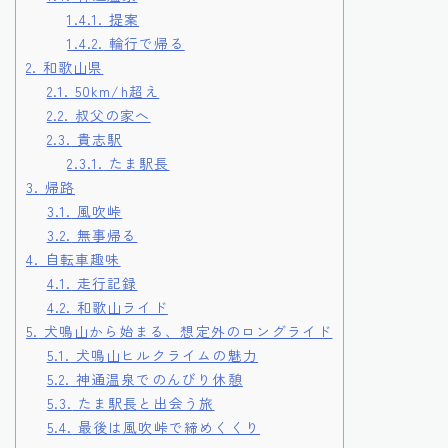
1.4.1.
提案
1.4.2.
輪行で帰る
2.
和歌山県
2.1.
50km/h超え
2.2.
叔父の家へ
2.3.
貴志駅
2.3.1.
たま駅長
3.
帰路
3.1.
風吹峠
3.2.
無事帰る
4.
自転車趣味
4.1.
走行記録
4.2.
和歌山ライド
5.
犬鳴山から始まる、想定外のロングライド
5.1.
犬鳴山ヒルクライムの魅力
5.2.
神通温泉でのんびり休憩
5.3.
たま駅長と出会う旅
5.4.
最後は風吹峠で締めくくり