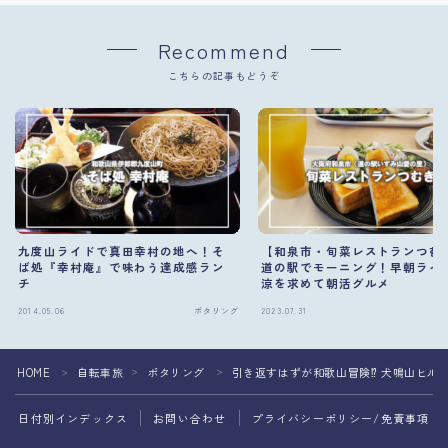
Recommend
こちらの記事もどうぞ
九度山ライドで真田幸村の地へ！そ
【和泉市・旬菜レストランつむ
ば処『幸村庵』で味わう達成感ラン
道の駅でモーニング！早朝ライ
チ
涼を求めて朝活グルメ
2014.05.06
ポタリング
2023.07.31
ポ
HOME
自転車旅
ポタリング
引き返すはずが和歌山冒険⁉ 犬鳴山ヒルク
＞
＞
＞
日付別インデックス
お問い合わせ
プライバシーポリシー/免責事項