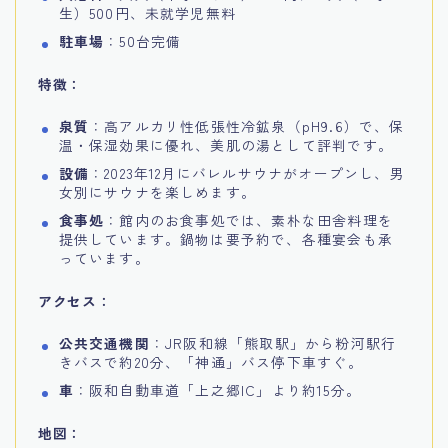
生）500円、未就学児無料
駐車場
：50台完備
特徴：
泉質
：高アルカリ性低張性冷鉱泉（pH9.6）で、保
温・保湿効果に優れ、美肌の湯として評判です。
設備
：2023年12月にバレルサウナがオープンし、男
女別にサウナを楽しめます。
食事処
：館内のお食事処では、素朴な田舎料理を
提供しています。鍋物は要予約で、各種宴会も承
っています。
アクセス：
公共交通機関
：JR阪和線「熊取駅」から粉河駅行
きバスで約20分、「神通」バス停下車すぐ。
車
：阪和自動車道「上之郷IC」より約15分。
地図：