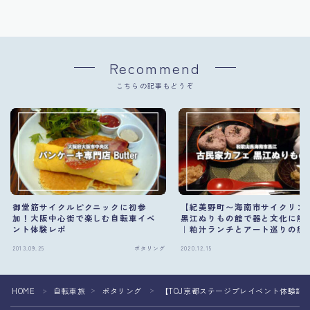
Recommend
こちらの記事もどうぞ
御堂筋サイクルピクニックに初参
【紀美野町〜海南市サイクリン
加！大阪中心街で楽しむ自転車イベ
黒江ぬりもの館で器と文化に触
ント体験レポ
｜粕汁ランチとアート巡りの癒
2013.09.25
ポタリング
2020.12.15
ポ
HOME
自転車旅
ポタリング
【TOJ京都ステージプレイベント体験記
＞
＞
＞