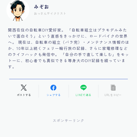
みぞお
おっさんサイクリスト
関西在住の自転車DIY愛好家。 「自転車組立はプラモデルみた
いで面白そう」という直感をきっかけに、ロードバイクの世界
へ。 現在は、自転車の組立（バラ完）・メンテナンス情報のほ
か、10年以上続くフェリー輪行旅の記録、さらに家電修理など
のライフハックも発信中。 「自分の手で直して楽しむ」をモッ
トーに、初心者でも真似できる等身大のDIY記録を綴っていま
す。
ポストする
シェアする
LINEで送る
URLをコピー
スポンサーリンク