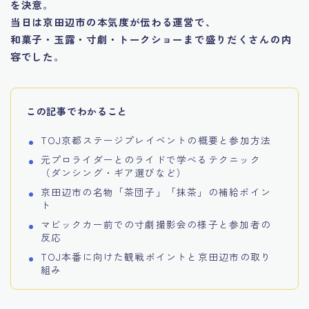
を決意
。
当日は京田辺市の本気度が伝わる運営で、
和菓子・玉露・寸劇・トークショーまで盛りだくさんの内
容でした
。
この記事でわかること
TOJ京都ステージプレイベントの概要と参加方法
元プロライダーとのライドで学べるテクニック
（ダンシング・ギア選びなど）
京田辺市の名物「茶団子」「抹茶」の補給ポイン
ト
マビックカー前での寸劇撮影会の様子と参加者の
反応
TOJ本番に向けた観戦ポイントと京田辺市の取り
組み