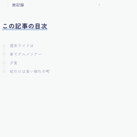
旅記録
この記事の目次
週末ライドは
車でグルメツアー
夕食
紀の川は食い倒れの町