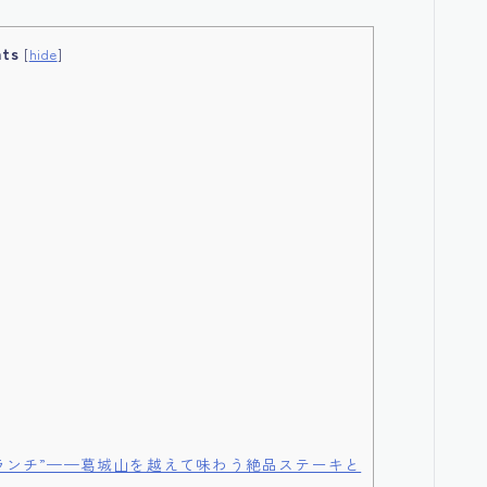
nts
[
hide
]
ランチ”——葛城山を越えて味わう絶品ステーキと