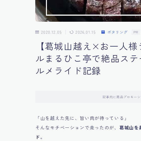
2020.12.05
2026.01.15
ポタリング
PR
【葛城山越え×お一人様
ルまるひこ亭で絶品ステ
ルメライド記録
記事内に商品プロモーシ
「山を越えた先に、旨い肉が待っている」
そんなモチベーションで走ったのが、
葛城山を
ド
。