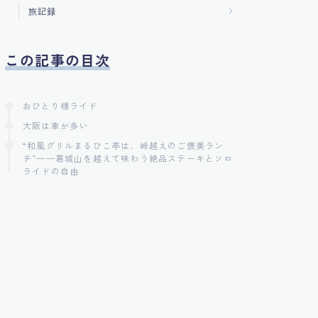
旅記録
この記事の目次
おひとり様ライド
大阪は車が多い
“和風グリルまるひこ亭は、峠越えのご褒美ラン
チ”——葛城山を越えて味わう絶品ステーキとソロ
ライドの自由