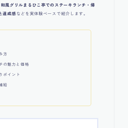
峠越え・和風グリルまるひこ亭でのステーキランチ・帰
と達成感
などを実体験ベースで紹介します。
み方
チの魅力と価格
りポイント
補給