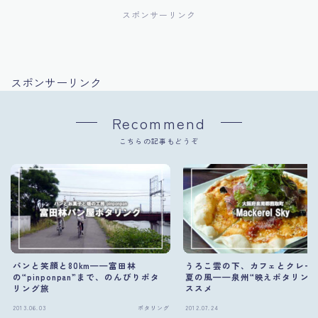
スポンサーリンク
スポンサーリンク
Recommend
こちらの記事もどうぞ
パンと笑顔と80km——富田林
うろこ雲の下、カフェとクレー
の“pinponpan”まで、のんびりポタ
夏の風——泉州“映えポタリング
リング旅
ススメ
2013.06.03
ポタリング
2012.07.24
ポ