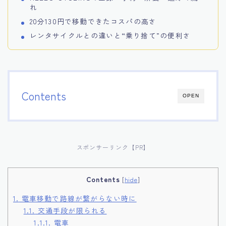
れ
20分130円で移動できたコスパの高さ
レンタサイクルとの違いと“乗り捨て”の便利さ
Contents
OPEN
スポンサーリンク【PR】
Contents
[
hide
]
1.
電車移動で路線が繋がらない時に
1.1.
交通手段が限られる
1.1.1.
電車