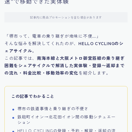
速”で移動できた実体験
記事内に商品プロモーションを含む場合があります
「堺市って、電車の乗り継ぎが地味に不便…」
そんな悩みを解決してくれたのが、
HELLO CYCLINGのシ
ェアサイクル
。
この記事では、
南海本線と大阪メトロ御堂筋線の乗り継ぎ
困難をシェアサイクルで解消した実体験・登録〜返却まで
の流れ・料金比較・移動効率の変化
を紹介します。
この記事でわかること
堺市の鉄道事情と乗り継ぎの不便さ
鉄砲町イオン→北花田イオン間の移動シチュエー
ション
HELLO CYCLINGの登録・予約・解錠・返却の流