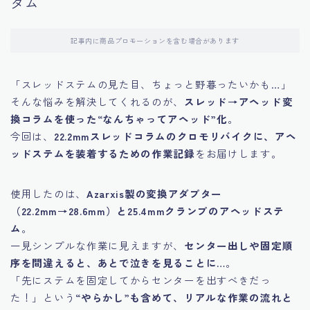
タム
記事内に商品プロモーションを含む場合があります
「スレッドステムの見た目、ちょっと野暮ったいかも…」
そんな悩みを解決してくれるのが、
スレッド→アヘッド変
換コラムを使った“なんちゃってアヘッド”化
。
今回は、
22.2mmスレッドコラムのクロモリバイクに、アヘ
ッドステムを装着するための作業記録
をお届けします。
使用したのは、
Azarxis製の変換アダプター
（22.2mm→28.6mm）と25.4mmクランプのアヘッドステ
ム
。
一見シンプルな作業に見えますが、
センター出しや固定順
序を間違えると、あとで泣きを見ることに…
。
「先にステムを固定してからセンターを出すべきだっ
た！」という
“やらかし”も含めて、リアルな作業の流れと