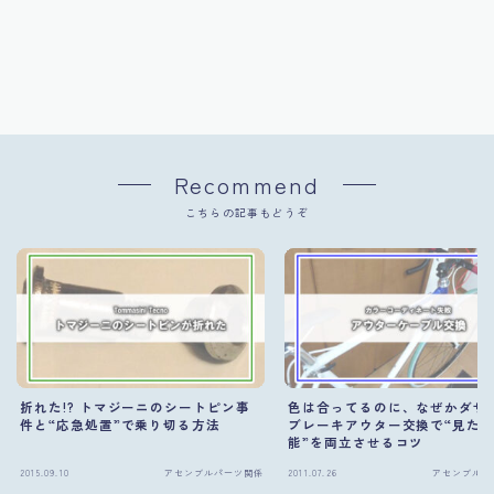
Recommend
こちらの記事もどうぞ
折れた!? トマジーニのシートピン事
色は合ってるのに、なぜかダサ
件と“応急処置”で乗り切る方法
ブレーキアウター交換で“見た
能”を両立させるコツ
2015.09.10
アセンブルパーツ関係
2011.07.26
アセンブルパ