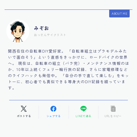
ABOUT ME
みぞお
おっさんサイクリスト
関西在住の自転車DIY愛好家。 「自転車組立はプラモデルみた
いで面白そう」という直感をきっかけに、ロードバイクの世界
へ。 現在は、自転車の組立（バラ完）・メンテナンス情報のほ
か、10年以上続くフェリー輪行旅の記録、さらに家電修理など
のライフハックも発信中。 「自分の手で直して楽しむ」をモッ
トーに、初心者でも真似できる等身大のDIY記録を綴っていま
す。
ポストする
シェアする
LINEで送る
URLをコピー