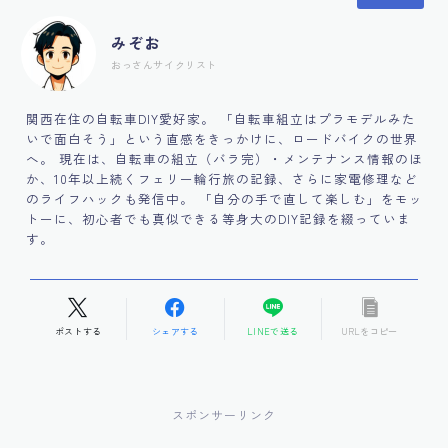
みぞお
おっさんサイクリスト
関西在住の自転車DIY愛好家。 「自転車組立はプラモデルみた
いで面白そう」という直感をきっかけに、ロードバイクの世界
へ。 現在は、自転車の組立（バラ完）・メンテナンス情報のほ
か、10年以上続くフェリー輪行旅の記録、さらに家電修理など
のライフハックも発信中。 「自分の手で直して楽しむ」をモッ
トーに、初心者でも真似できる等身大のDIY記録を綴っていま
す。
ポストする
シェアする
LINEで送る
URLをコピー
スポンサーリンク