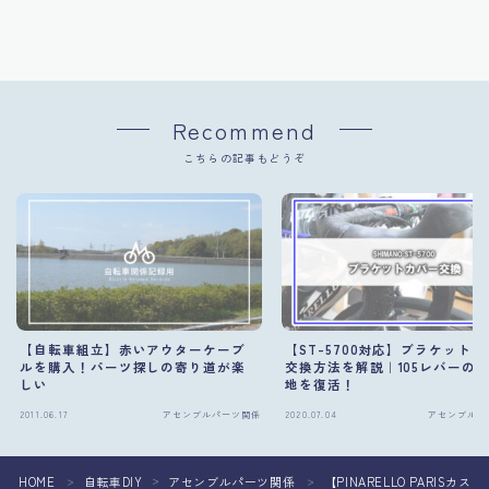
Recommend
こちらの記事もどうぞ
【自転車組立】赤いアウターケーブ
【ST-5700対応】ブラケット
ルを購入！パーツ探しの寄り道が楽
交換方法を解説｜105レバーの
しい
地を復活！
2011.06.17
アセンブルパーツ関係
2020.07.04
アセンブルパ
HOME
自転車DIY
アセンブルパーツ関係
【PINARELLO PAR
＞
＞
＞