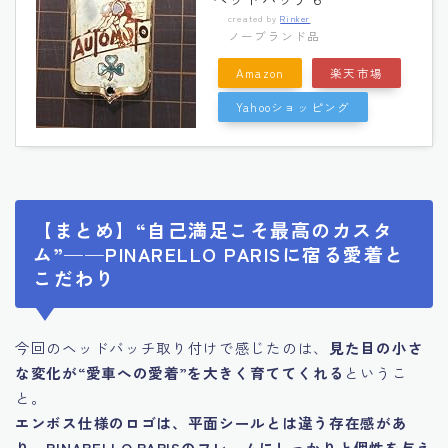
created by
Rinker
ノーブランド品
Amazon
楽天市場
Yahooショッピング
【まとめ】“自己満足こそ最高のカスタ
ム”——PINARELLO PARISに宿る愛着と
こだわり
今回のヘッドバッチ取り付けで感じたのは、
見た目の小さ
な変化が“愛車への愛着”を大きく育ててくれる
というこ
と。
エンボス仕様のロゴは、平面シールとは違う存在感があ
り、PINARELLO PARISのフレームにしっかりと個性を与え