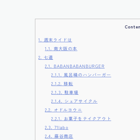
Conte
1.
週末ライドは
1.1.
南大阪の本
2.
七道
2.1.
BABANBABANBURGER
2.1.1.
風呂桶のハンバーガー
2.1.2.
移転
2.1.3.
駐車場
2.1.4.
シェアサイクル
2.2.
オドルヨウニ
2.2.1.
お菓子をテイクアウト
2.3.
71labo
2.4.
藤谷商店