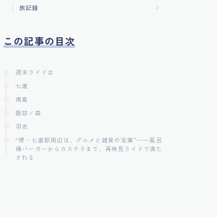
旅記録
この記事の目次
週末ライドは
七道
南島
諏訪ノ森
羽衣
“堺・七道駅周辺は、グルメと雑貨の宝庫”——風呂
桶バーガーからカステラまで、再発見ライドで満た
される