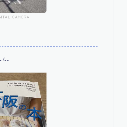
GITAL CAMERA
した。