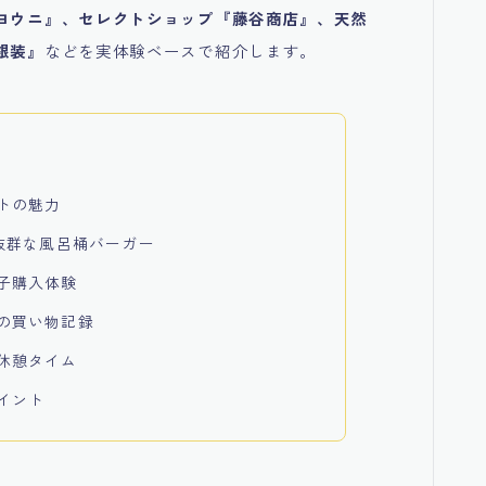
ヨウニ』、セレクトショップ『藤谷商店』、天然
銀装』
などを実体験ベースで紹介します。
トの魅力
抜群な風呂桶バーガー
子購入体験
の買い物記録
休憩タイム
イント