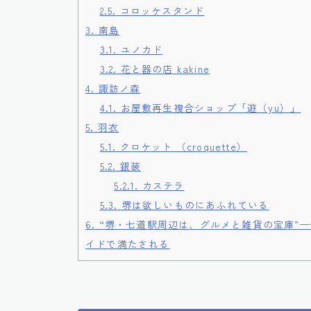
2.5.
コロッケスタンド
3.
南島
3.1.
ユノカド
3.2.
花と器の店 kakine
4.
諏訪ノ森
4.1.
お屋敷再生複合ショップ「遊（yu）」
5.
羽衣
5.1.
クロケット （croquette）
5.2.
銀装
5.2.1.
カステラ
5.3.
堺は欲しいものにあふれている
6.
“堺・七道駅周辺は、グルメと雑貨の宝庫”
イドで満たされる