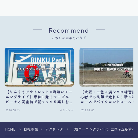
Recommend
こちらの記事もどうぞ
【りんくうアウトレット×海沿いモー
【大阪・二色ノ浜シクロ練習記
ニングライド】岸和田発！マーブル
心者でも笑顔で走れる！砂×芝
ビーチと関空前で朝マックを楽しむ
コースでバイクコントロールを
絶景サイクリング
2020.08.24
ポタリング
2017.02.05
ポ
HOME
自転車旅
ポタリング
【堺モーニングライド】三国ヶ丘駅前のE
＞
＞
＞