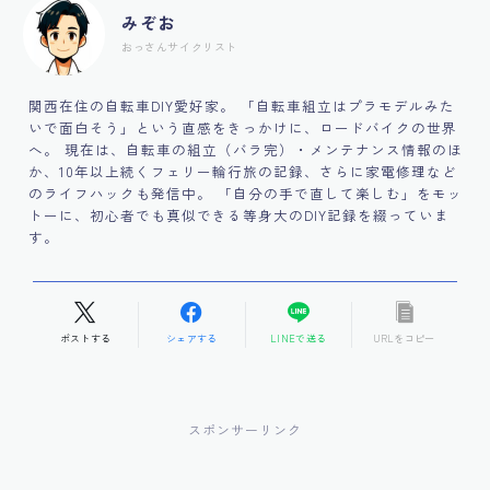
みぞお
おっさんサイクリスト
関西在住の自転車DIY愛好家。 「自転車組立はプラモデルみた
いで面白そう」という直感をきっかけに、ロードバイクの世界
へ。 現在は、自転車の組立（バラ完）・メンテナンス情報のほ
か、10年以上続くフェリー輪行旅の記録、さらに家電修理など
のライフハックも発信中。 「自分の手で直して楽しむ」をモッ
トーに、初心者でも真似できる等身大のDIY記録を綴っていま
す。
ポストする
シェアする
LINEで送る
URLをコピー
スポンサーリンク