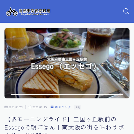
2021.07.23
2026.01.15
ポタリング
PR
【堺モーニングライド】三国ヶ丘駅前の
Essegoで朝ごはん｜南大阪の街を味わうポ