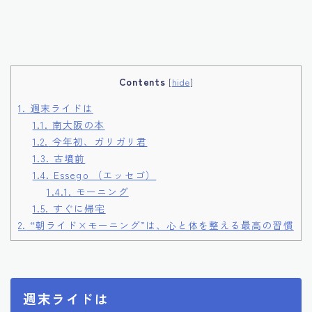
Contents
[
hide
]
1.
週末ライドは
1.1.
南大阪の本
1.2.
今年初、ガリガリ君
1.3.
古墳前
1.4.
Essego （エッセゴ）
1.4.1.
モーニング
1.5.
すぐに帰宅
2.
“朝ライド×モーニング”は、心と体を整える最高の習慣
週末ライドは