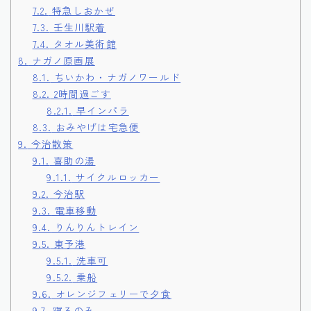
7.2.
特急しおかぜ
7.3.
壬生川駅着
7.4.
タオル美術館
8.
ナガノ原画展
8.1.
ちいかわ・ナガノワールド
8.2.
2時間過ごす
8.2.1.
早インパラ
8.3.
おみやげは宅急便
9.
今治散策
9.1.
喜助の湯
9.1.1.
サイクルロッカー
9.2.
今治駅
9.3.
電車移動
9.4.
りんりんトレイン
9.5.
東予港
9.5.1.
洗車可
9.5.2.
乗船
9.6.
オレンジフェリーで夕食
9.7.
寝るのみ