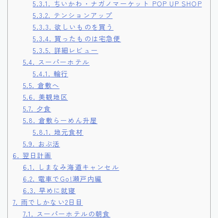
5.3.1.
ちいかわ・ナガノマーケット POP UP SHOP
5.3.2.
テンションアップ
5.3.3.
欲しいものを買う
5.3.4.
買ったものは宅急便
5.3.5.
詳細レビュー
5.4.
スーパーホテル
5.4.1.
輪行
5.5.
倉敷へ
5.6.
美観地区
5.7.
夕食
5.8.
倉敷らーめん升屋
5.8.1.
地元食材
5.9.
おぶ活
6.
翌日計画
6.1.
しまなみ海道キャンセル
6.2.
電車でGo!瀬戸内編
6.3.
早めに就寝
7.
雨でしかない2日目
7.1.
スーパーホテルの朝食