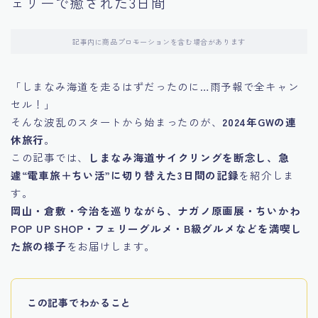
ェリーで癒された3日間
記事内に商品プロモーションを含む場合があります
「しまなみ海道を走るはずだったのに…雨予報で全キャン
セル！」
そんな波乱のスタートから始まったのが、
2024年GWの連
休旅行
。
この記事では、
しまなみ海道サイクリングを断念し、急
遽“電車旅＋ちい活”に切り替えた3日間の記録
を紹介しま
す。
岡山・倉敷・今治を巡りながら、ナガノ原画展・ちいかわ
POP UP SHOP・フェリーグルメ・B級グルメなどを満喫し
た旅の様子
をお届けします。
この記事でわかること