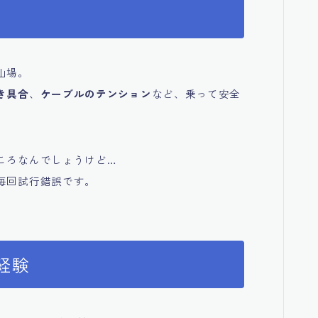
山場。
き具合
、
ケーブルのテンション
など、乗って安全
ころなんでしょうけど…
毎回試行錯誤です。
経験