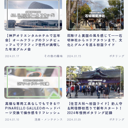
【神戸オリエンタルホテルで忘年
厄除けと異国の風を感じて——石
会】オールフラッグのランチビュ
切神社からコリアタウンまで、文
ッフェでアラフィフ世代が満喫し
化とグルメを巡る初詣ライド
た年末グルメ会
2024.01.17
その他の趣味
2024.01.15
ポタリング
高価な専用工具なしでもできる!?
【住吉大社へ初詣ライド】釣人守
PINARELLO GALILEOのヘッドパ
＆阿倍野初売りで新年スタート！
ーツ交換で操作感をリフレッシュ
2024年恒例ポタリング記録
2024.01.10
洗車・メンテナンス
2024.01.09
ポタリング