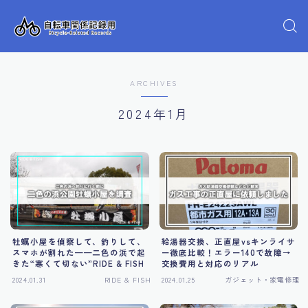
ARCHIVES
2024年1月
牡蠣小屋を偵察して、釣りして、
給湯器交換、正直屋vsキンライサ
スマホが割れた——二色の浜で起
ー徹底比較！エラー140で故障→
きた“寒くて切ない”RIDE & FISH
交換費用と対応のリアル
2024.01.31
RIDE & FISH
2024.01.25
ガジェット・家電修理