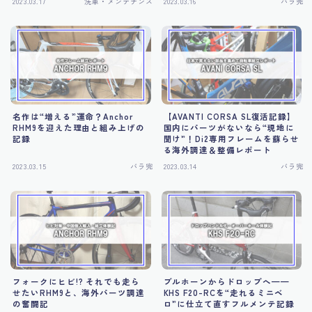
2023.03.17
洗車・メンテナンス
2023.03.16
バラ完
名作は“増える”運命？Anchor
【AVANTI CORSA SL復活記録】
RHM9を迎えた理由と組み上げの
国内にパーツがないなら“現地に
記録
聞け”！Di2専用フレームを蘇らせ
る海外調達＆整備レポート
2023.03.15
バラ完
2023.03.14
バラ完
フォークにヒビ!? それでも走ら
ブルホーンからドロップへ——
せたいRHM9と、海外パーツ調達
KHS F20-RCを“走れるミニベ
の奮闘記
ロ”に仕立て直すフルメンテ記録