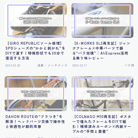
【GIRO REPUBLICソール修理】
【S-WORKS SL3再生記】ジャン
SPDシューズの“かかと剥がれ”を
クフレーム×中華パーツで蘇
DIYで直す！特殊形状でも30分で
る“バラ完魂”｜AliExpress活用
復活する方法
＆乗り味レビュー
2023.03.20
洗車・メンテナンス
2023.03.17
バラ完
DAHON ROUTEの“フラつき”を
【COLNAGO M10再生記】ポスタ
解消！ヘッドパーツ交換で操作性
ーで憧れたフレームをDIYで組
と快適性が劇的改善
む！補修済みカーボン×内装ケー
ブルの“手間と愛着”