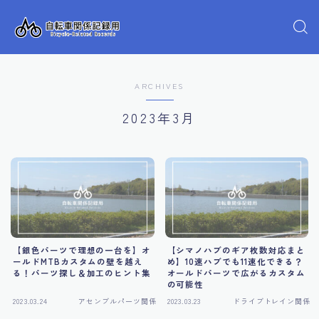
ARCHIVES
2023年3月
【銀色パーツで理想の一台を】オ
【シマノハブのギア枚数対応まと
ールドMTBカスタムの壁を越え
め】10速ハブでも11速化できる？
る！パーツ探し＆加工のヒント集
オールドパーツで広がるカスタム
の可能性
2023.03.24
アセンブルパーツ関係
2023.03.23
ドライブトレイン関係